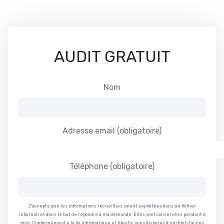
AUDIT GRATUIT
Nom
Adresse email
(obligatoire)
Téléphone
(obligatoire)
J’accepte que les informations recueillies soient exploitées dans un fichier
informatisé dans le but de répondre à ma demande. Elles sont conservées pendant 6
mois. Conformément à la loi informatique et liberté, vous disposez d’un droit d’accès